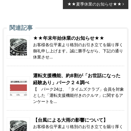
稿
★★夏季休業のお知らせ★★
ナ
ビ
関連記事
ゲ
★★年末年始休業のお知らせ★★
お客様各位平素より格別のお引き立てを賜り厚く
ー
御礼申し上げます。誠に勝手ながら、下記の通り
休業させ…
シ
ョ
運転支援機能、約8割が「お世話になった
ン
経験あり」パーク２４調べ
【 パーク24は、「タイムズクラブ」会員を対象
とした「運転支援機能付きのクルマ」に関するア
ンケートを…
【台風による大雨の影響について】
お客様各位平素より格別のお引き立てを賜り厚く