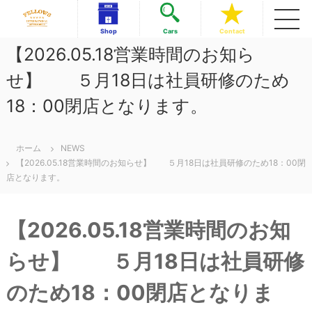
コ
ン
フ
フ
Shop
Cars
Contact
テ
ェ
ェ
【2026.05.18営業時間のお知ら
ロ
ン
ロ
ー
ツ
せ】 ５月18日は社員研修のため
ー
ズ
へ
イ
ズ
ス
ン
18：00閉店となります。
イ
キ
タ
ッ
ン
ー
ナ
プ
タ
ホーム
NEWS
シ
ー
【2026.05.18営業時間のお知らせ】 ５月18日は社員研修のため18：00閉
ョ
ナ
ナ
店となります。
ル
シ
美
ョ
浜
【2026.05.18営業時間のお知
ナ
店
ル
らせ】 ５月18日は社員研修
美
浜
のため18：00閉店となりま
店