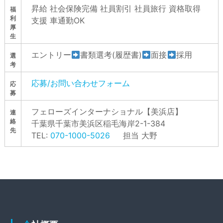
昇給 社会保険完備 社員割引 社員旅行 資格取得
福
利
支援 車通勤OK
厚
生
エントリー
書類選考(履歴書)
面接
採用
選
考
応募/お問い合わせフォーム
応
募
フェローズインターナショナル【美浜店】
連
絡
千葉県千葉市美浜区稲⽑海岸2-1-384
先
TEL:
070-1000-5026
担当 大野