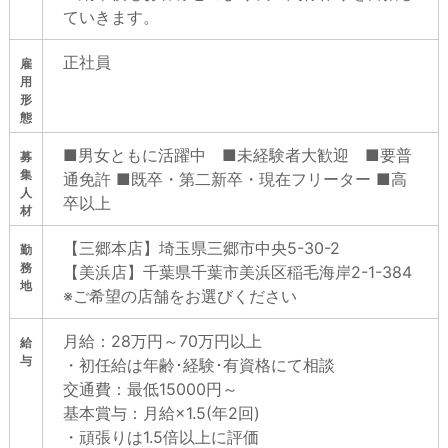
ていきます。
正社員
雇
用
形
態
■男⼥ともに活躍中 ■未経験者⼤歓迎 ■要普
募
集
通免許 ■既卒・第⼆新卒・現在フリーター ■高
人
卒以上
材
【三郷本店】埼玉県三郷市中央5-30-2
勤
務
【美浜店】千葉県千葉市美浜区稲毛海岸2-1-384
地
※ご希望の店舗をお選びください
月給：28万円～70万円以上
給
与
・初任給は年齢･経験･有資格にて相談
交通費：最低15000円～
基本賞与：月給×1.5(年2回)
・頑張りは1.5倍以上に評価