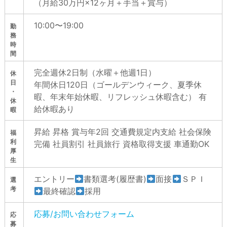
（月給30万円×12ヶ月＋手当＋賞与）
10:00〜19:00
勤
務
時
間
完全週休2日制（水曜＋他週1日）
休
日
年間休日120日（ゴールデンウィーク、夏季休
・
暇、年末年始休暇、リフレッシュ休暇含む） 有
休
給休暇あり
暇
昇給 昇格 賞与年2回 交通費規定内支給 社会保険
福
利
完備 社員割引 社員旅行 資格取得支援 車通勤OK
厚
生
エントリー
書類選考(履歴書)
面接
ＳＰＩ
選
考
最終確認
採用
応募/お問い合わせフォーム
応
募