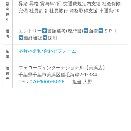
昇給 昇格 賞与年2回 交通費規定内支給 社会保険
福
利
完備 社員割引 社員旅行 資格取得支援 車通勤OK
厚
生
エントリー
書類選考(履歴書)
面接
ＳＰＩ
選
考
最終確認
採用
応募/お問い合わせフォーム
応
募
フェローズインターナショナル【美浜店】
連
絡
千葉県千葉市美浜区稲⽑海岸2-1-384
先
TEL:
070-1000-5026
担当 大野