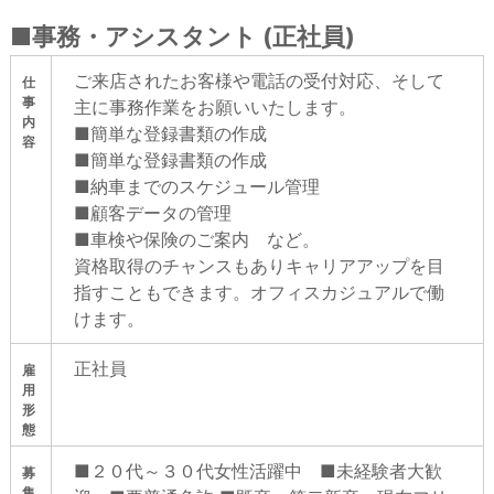
■事務・アシスタント (正社員)
ご来店されたお客様や電話の受付対応、そして
仕
事
主に事務作業をお願いいたします。
内
■簡単な登録書類の作成
容
■簡単な登録書類の作成
■納車までのスケジュール管理
■顧客データの管理
■車検や保険のご案内 など。
資格取得のチャンスもありキャリアアップを目
指すこともできます。オフィスカジュアルで働
けます。
正社員
雇
用
形
態
■２０代～３０代女性活躍中 ■未経験者⼤歓
募
集