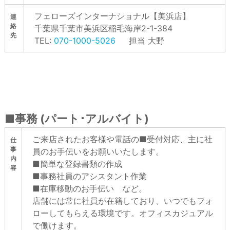
フェローズインターナショナル【美浜店】
連
絡
千葉県千葉市美浜区稲⽑海岸2-1-384
先
TEL:
070-1000-5026
担当 大野
■事務 (パート･アルバイト)
ご来店されたお客様や電話の■受付対応、主に社
仕
事
員のお手伝いをお願いいたします。
内
■簡単な登録書類の作成
容
■事務社員のアシスタント作業
■在庫移動のお手伝い など。
店舗には常に社員が在籍しており、いつでもフォ
ローしてもらえる環境です。オフィスカジュアル
で働けます。