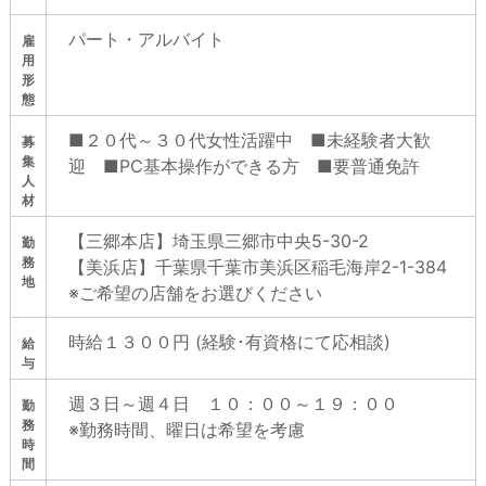
パート・アルバイト
雇
用
形
態
■２０代～３０代女性活躍中 ■未経験者⼤歓
募
集
迎 ■PC基本操作ができる方 ■要普通免許
人
材
【三郷本店】埼玉県三郷市中央5-30-2
勤
務
【美浜店】千葉県千葉市美浜区稲毛海岸2-1-384
地
※ご希望の店舗をお選びください
時給１３００円 (経験･有資格にて応相談)
給
与
週３日～週４日 １０：００～１９：００
勤
務
※勤務時間、曜日は希望を考慮
時
間