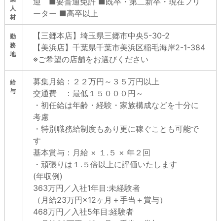
迎 ■要普通免許 ■既卒・第二新卒・現在フリ
人
ーター ■高卒以上
材
【三郷本店】埼玉県三郷市中央5-30-2
勤
務
【美浜店】千葉県千葉市美浜区稲毛海岸2-1-384
地
※ご希望の店舗をお選びください
募集⽉給：２２万円～３５万円以上
給
与
交通費 ：最低１５０００円～
・初任給は年齢・経験・家族構成などを十分に
考慮
・特別職務給制度もあり更に稼ぐことも可能で
す
基本賞与：月給 × １.５ × 年２回
・頑張りは１.５倍以上に評価いたします
(年収例)
363万円／入社1年目:未経験者
（月給23万円×12ヶ月＋手当＋賞与）
468万円／入社5年目:経験者