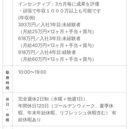
インセンティブ：3カ月毎に成果を評価
・頑張で年収１０００万以上も可能です
(年収例)
393万円／入社1年目:未経験者
（月給25万円×12ヶ月＋手当＋賞与）
618万円／入社3年目:未経験者
（月給40万円×12ヶ月＋手当＋賞与）
918万円／入社4年目:経験者
（月給60万円×12ヶ月＋手当＋賞与）
10:00〜19:00
勤
務
時
間
完全週休2日制（水曜＋他週1日）
休
日
年間休日120日（ゴールデンウィーク、夏季休
・
暇、年末年始休暇、リフレッシュ休暇含む） 有
休
給休暇あり
暇