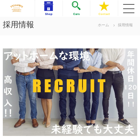
コ
ン
フ
フ
Shop
Cars
Contact
テ
ェ
ェ
採用情報
ロ
ン
ホーム
採用情報
ロ
ー
ツ
ー
ズ
へ
イ
ズ
ス
ン
イ
キ
タ
ッ
ン
ー
ナ
プ
タ
シ
ー
ョ
ナ
ナ
ル
シ
美
ョ
浜
ナ
店
ル
美
浜
店