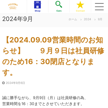
コ
ン
フ
フ
Shop
Cars
Contact
テ
ェ
ェ
2024年9月
ロ
ン
ホーム
2024
9月
ロ
ー
ツ
ー
ズ
へ
イ
ズ
ス
ン
【2024.09.09営業時間のお知
イ
キ
タ
ッ
ン
ー
ナ
プ
らせ】 ９月９日は社員研修
タ
シ
ー
ョ
のため16：30閉店となりま
ナ
ナ
ル
シ
美
す。
ョ
浜
ナ
店
2024年9月6日
ル
美
浜
誠に勝手ながら、9月9日（月）は社員研修の為、
店
営業時間を16：30までとさせていただきます。