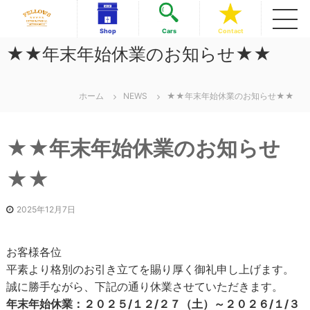
コ
ン
フ
フ
Shop
Cars
Contact
テ
ェ
ェ
★★年末年始休業のお知らせ★★
ロ
ン
ロ
ー
ツ
ー
ズ
へ
イ
ズ
ス
ホーム
NEWS
★★年末年始休業のお知らせ★★
ン
イ
キ
タ
ッ
ン
ー
ナ
プ
★★年末年始休業のお知らせ
タ
シ
ー
ョ
★★
ナ
ナ
ル
シ
美
ョ
2025年12月7日
浜
ナ
店
ル
お客様各位
美
平素より格別のお引き立てを賜り厚く御礼申し上げます。
浜
誠に勝手ながら、下記の通り休業させていただきます。
店
年末年始休業：２０２５/１２/２７（土）～２０２６/１/３