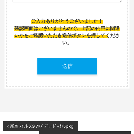
ご入力ありがとうございました！
確認画面はございませんので、上記の内容に間違
いかをご確認いただき送信ボタンを押してくださ
い。
こ
の
フ
ィ
ー
ル
ド
は
空
投
新車 ｽｲﾌﾄ XG ｱｯﾌﾟｸﾞﾚｰﾄﾞ+ｶﾒﾗpkg
の
ま