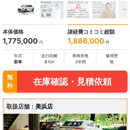
本体価格
諸経費コミコミ総額
1,775,000
1,886,000
円
円
年式
走行距離
車検有無
修理歴
新車
3
Km
3年間
無
無
在庫確認・見積依頼
料
取扱店舗：
美浜店