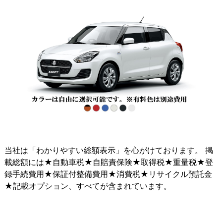
当社は「わかりやすい総額表示」を心がけております。 掲
載総額には★自動車税★自賠責保険★取得税★重量税★登
録手続費用★保証付整備費用★消費税★リサイクル預託金
★記載オプション、すべてが含まれています。