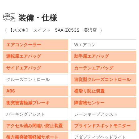
装備・仕様
（
【スズキ】
スイフト
5AA-ZC53S
美浜店
）
エアコンクーラー
Wエアコン
運転席エアバッグ
助手席エアバッグ
サイドエアバッグ
カーテンエアバッグ
クルーズコントロール
追従型クルーズコントロール
ABS
横滑り防止装置
衝突被害軽減ブレーキ
障害物センサー
パーキングアシスト
レーンキープアシスト
アクセル踏み間違い防止装置
ブラインドスポットモニター
後方衝突被害軽減サポート
アダプティブヘッドライト