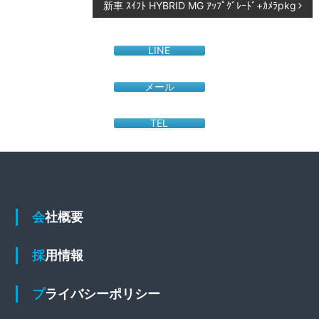
稿
新車 ｽｲﾌﾄ HYBRID MG ｱｯﾌﾟｸﾞﾚｰﾄﾞ+ｶﾒﾗpkg
ま
ナ
に
し
LINE
ビ
て
ゲ
く
メール
だ
ー
さ
TEL
シ
い
。
ョ
ン
会社概要
採用情報
プライバシーポリシー