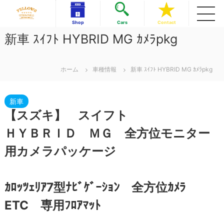
コ
ン
フ
フ
Shop
Cars
Contact
テ
ェ
ェ
新車 ｽｲﾌﾄ HYBRID MG ｶﾒﾗpkg
ロ
ン
ロ
ー
ツ
ー
ズ
へ
イ
ズ
ス
ホーム
車種情報
新車 ｽｲﾌﾄ HYBRID MG ｶﾒﾗpkg
ン
イ
キ
タ
ッ
ン
ー
ナ
プ
新車
タ
シ
【スズキ】 スイフト
ー
ョ
ナ
ナ
ＨＹＢＲＩＤ ＭＧ 全方位モニター
ル
シ
美
用カメラパッケージ
ョ
浜
ナ
店
ル
ｶﾛｯﾂｪﾘｱ7型ﾅﾋﾞｹﾞｰｼｮﾝ 全方位ｶﾒﾗ
美
浜
ETC 専用ﾌﾛｱﾏｯﾄ
店