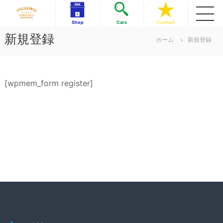
コ
ン
フ
フ
Shop
Cars
Contact
テ
ェ
ェ
新規登録
ロ
ン
ホーム
新規登録
ロ
ー
ツ
ー
ズ
へ
イ
ズ
ス
ン
イ
キ
タ
[wpmem_form register]
ッ
ン
ー
ナ
プ
タ
シ
ー
ョ
ナ
ナ
ル
シ
美
ョ
浜
ナ
店
ル
美
浜
店